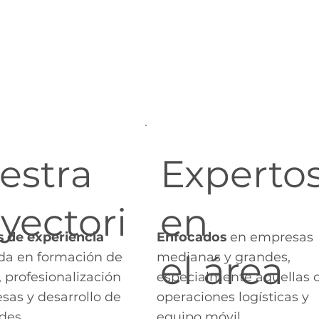
procesos, co
as de clase m
estra
Experto
yectori
en
s de experiencia
Enfocados
en empresas
el área
a en formación de
medianas y grandes,
 profesionalización
especialmente aquellas 
sas y desarrollo de
operaciones logísticas y
des.
equipo móvil.