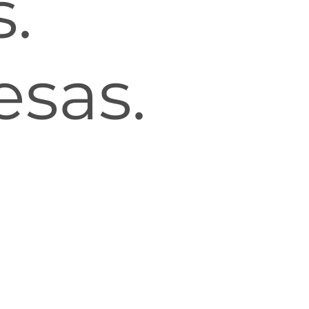
.
sas.
de