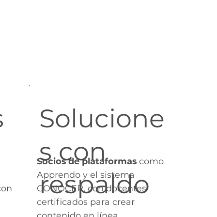
n
undial.
s
Solucione
s con
Socios de plataformas
como
respaldo
Apprendo y el sistema
con
CONOCER, con docentes
certificados para crear
contenido en línea.