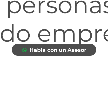
o
personas
ndo
empre
Habla con un Asesor