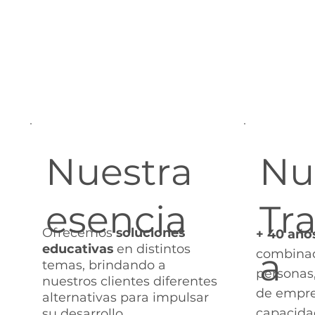
personas y 
metodologí
Nuestra
Nu
esencia
Tra
Ofrecemos
soluciones
+ 40 año
educativas
en distintos
a
combinad
temas, brindando a
personas,
nuestros clientes diferentes
de empre
alternativas para impulsar
capacida
su desarrollo.