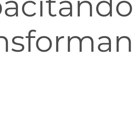
acitand
nsforma