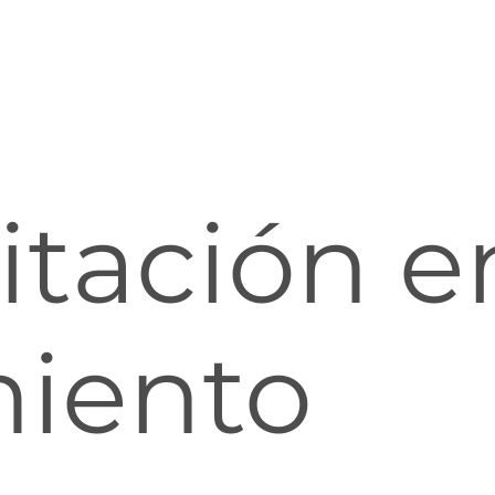
itación e
iento