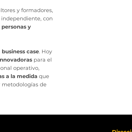
tores y formadores,
 independiente, con
o personas y
l
business case
. Hoy
 innovadoras
para el
onal operativo,
s a la medida
que
y metodologías de
Direcci